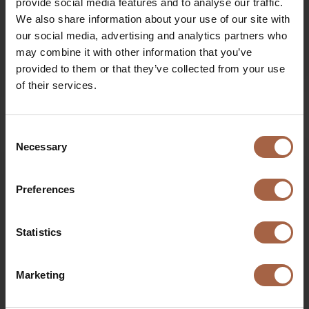
provide social media features and to analyse our traffic.
We also share information about your use of our site with
our social media, advertising and analytics partners who
may combine it with other information that you’ve
provided to them or that they’ve collected from your use
of their services.
4 September 2020
Ebusco news
Ebusco und Wensink Automotive starten
Zusammenarbeit für Service und Wartung
Consent
Necessary
Selection
€
Preferences
Statistics
Marketing