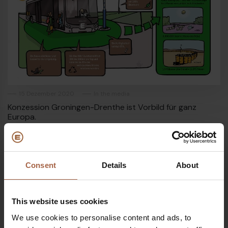
23
Dieselbus Euro VI
15 Dezember 2020
In the media
Konzession Groningen-Drenthe ist Vorbild für ganz
Europa.
Consent
Details
About
This website uses cookies
€
We use cookies to personalise content and ads, to