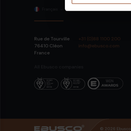
Français
Rue de Tourville
+31 (0)88 1100 200
76410
Cléon
info@ebusco.com
France
All Ebusco companies
© 2026 Ebusco