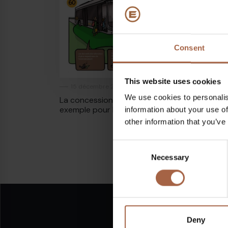
Consent
This website uses cookies
15 décembre 2020
In the media
We use cookies to personalis
La concession Groningen Drenthe est un
exemple pour le reste de l’Europe !
information about your use of
other information that you’ve
Consent
Necessary
Selection
Deny