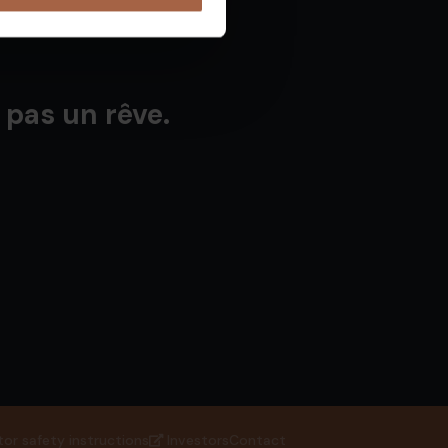
 pas un rêve.
tor safety instructions
Investors
Contact