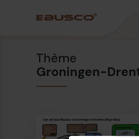
Back
(À propos de nous)
Thème
Profil de l’entreprise
Groningen-Dren
Vision et valeurs
Durabilité
Chronologie
Récompenses et certifications
Équipe
Ebusco France