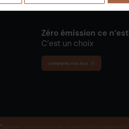
Zéro émission ce n’est
C’est un choix
comparez nos bus
®
Règlement sur la protection des données
Conditions générales
Visi