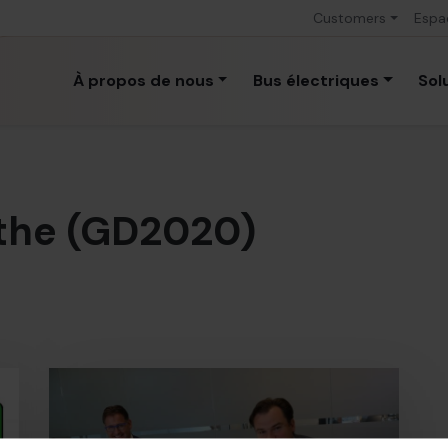
Customers
Espa
À propos de nous
Bus électriques
Sol
the (GD2020)