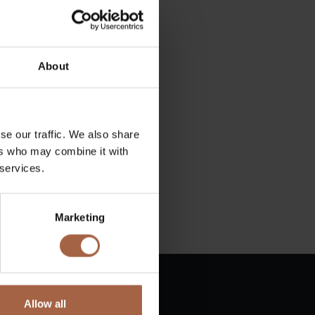
About
se our traffic. We also share
ers who may combine it with
 services.
Marketing
Allow all