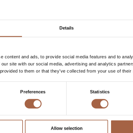
Details
4 septembre 2020
Ebusco news
e content and ads, to provide social media features and to analy
Ebusco et Wensink Automotive unissent leurs
forces pour le service et la maintenance
 our site with our social media, advertising and analytics partn
 provided to them or that they’ve collected from your use of their
Preferences
Statistics
Allow selection