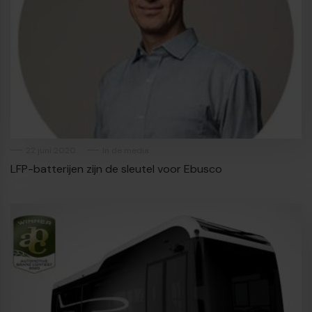
22 juni 2020
In de media
LFP-batterijen zijn de sleutel voor Ebusco