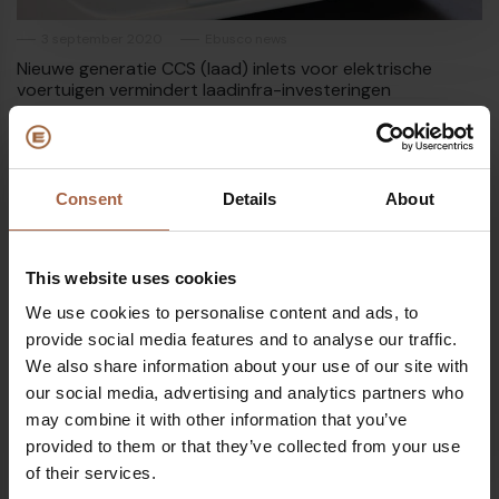
3 september 2020
Ebusco news
Nieuwe generatie CCS (laad) inlets voor elektrische
voertuigen vermindert laadinfra-investeringen
Consent
Details
About
This website uses cookies
We use cookies to personalise content and ads, to
provide social media features and to analyse our traffic.
We also share information about your use of our site with
our social media, advertising and analytics partners who
may combine it with other information that you’ve
provided to them or that they’ve collected from your use
of their services.
23 juli 2020
In de media