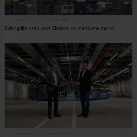
18 maart 2022
Persbericht
Belangrijke stap voor Ebusco op maritieme markt
€
17 december 2021
Persbericht