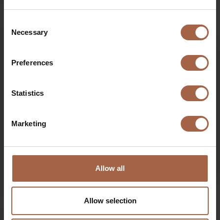
Opiniestuk: Waterstof voor het wegvervoer versnelt
vergroening niet, maar zet er juist de rem op
Consent
Necessary
Selection
Preferences
Statistics
Marketing
Allow all
16 juli 2020
Ebusco news
Mirroreye en Cornereye video
Allow selection