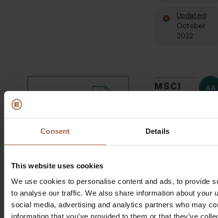
Updated
:
October
2022
Consent
Details
Bron:
Rapport alleen
https://www.sustainalytics.com/esg-
beschikbaar voor
This website uses cookies
rating/vicinity-centres/ebusco-
(betalende)
We use cookies to personalise content and ads, to provide s
holding-nv/2009064807
investeerders.
to analyse our traffic. We also share information about your u
social media, advertising and analytics partners who may com
Opmerking:
De ESG-ratings die worden gepresenteerd,
information that you’ve provided to them or that they’ve coll