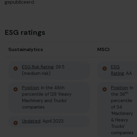
gepubliceerd.
ESG ratings
Sustainalytics
MSCI
ESG Risk Rating
: 29.5
ESG
(medium risk)
Rating
: AA
Position
: in the 46th
Position
: In
th
percentile of 129 ‘Heavy
the 36
Machinery and Trucks’
percentile
companies
of 34
‘Machinery
& Heavy
Updated
: April 2023
Trucks’
companies