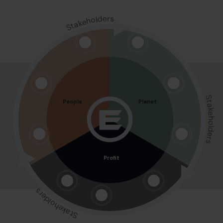
Stakeholders
Stakeholders
People
Planet
Profit
Stakeholders