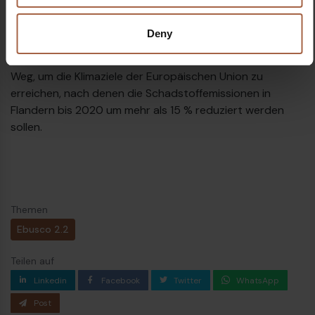
Unternehmen, das sich in erster Linie auf die Entwicklung
vollelektrischer Busse für den europäischen Markt
Deny
konzentriert. Die Einführung und der Betrieb von
emissionsfreien Bussen ist ein großer Schritt auf dem
Weg, um die Klimaziele der Europäischen Union zu
erreichen, nach denen die Schadstoffemissionen in
Flandern bis 2020 um mehr als 15 % reduziert werden
sollen.
Themen
Ebusco 2.2
Teilen auf
Linkedin
Facebook
Twitter
WhatsApp
Post