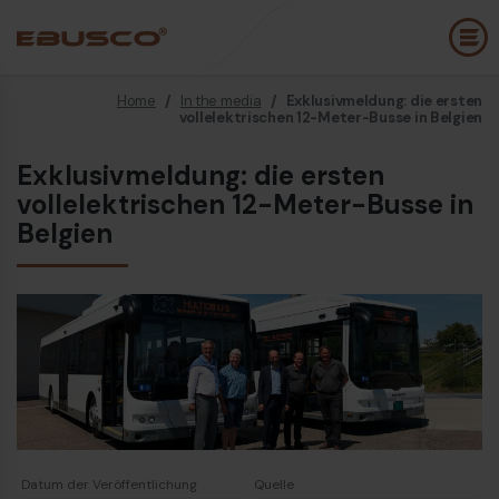
Home
/
In the media
/
Exklusivmeldung: die ersten
Back
(Über uns)
vollelektrischen 12-Meter-Busse in Belgien
Exklusivmeldung: die ersten
Unternehmensprofil
E
vollelektrischen 12-Meter-Busse in
Vision und Werte
Belgien
E
Nachhaltigkeit
Firmengeschichte
B
Auszeichnungen und Zertifizierungen
P
Team
E
Datum der Veröffentlichung
Quelle