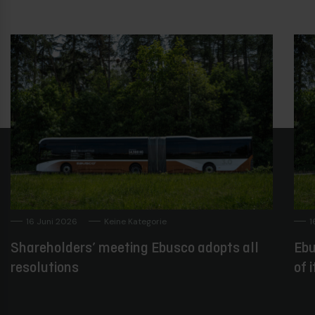
16 Juni 2026
Keine Kategorie
1
Shareholders’ meeting Ebusco adopts all
Ebu
resolutions
of 