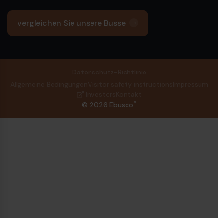
vergleichen Sie unsere Busse
Datenschutz-Richtlinie
Allgemeine Bedingungen
Visitor safety instructions
Impressum
Investors
Kontakt
®
© 2026 Ebusco