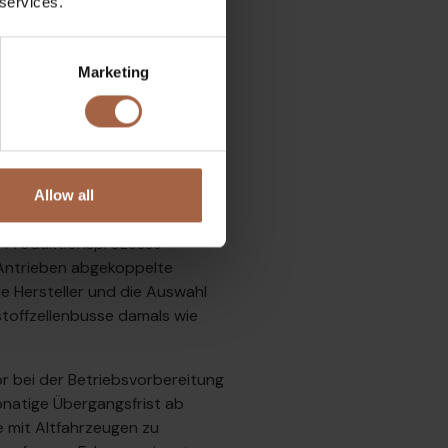
 services.
Marketing
m Zeitpunkt der Vorbereitung
ieferzeiten bei Elektrobussen
 mit einer Lieferzeit von neun
Allow all
n oder gar mehr gerechnet
ge Produktionsprozesse
n Antrieben abgekoppelte
 Hersteller und die Auswahl
stoffzellenbusse damals wie
or bei der Betriebsvorbereitung
onatige Übergangsfrist ab
e mit Altfahrzeugen zu