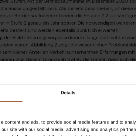
 in zwei Stufen. Mit der Betriebsaufnahme im Dezember 2020 so
sche Busse umgestellt sein. Wie bereits beschrieben, ist diese 
ch zur Betriebsaufnahme standen die Ebusco 2.2 zur Verfügu
dann in Stufe 2 genau ein Jahr später. Die notwendigen weitere
eits bestellt und werden ebenfalls pünktlich erwartet.
 der Elektrifizierungsvorgaben konnte lange Zeit nicht erwar
nden waren. Abbildung 2 zeigt die wesentlichen Problemfelde
 sehr kleiner Anteil an Verkehrsunternehmen Erfahrungen mit
ungen. Aus diesem Grund sah traffiQ die Gefahr, dass sich di
er Bieter sowie die erforderlichen Rüstzeiten auswirken kann. 
die notwendigen Investitionen und Unwägbarkeiten einpreisen. I
 des Bündels A vor und verlängerte damit die Rüstzeiten um
bt, in dem explizit nur über die Thematik der Elektrifizierun
Details
erden sollte. Resultate sollten dann in die Vergabeunterlagen
umsetzbarer Prozess entwickelt werden kann. Die Bieter nah
n, da befürchtet wurde, dass es zu einem Ideenverlust kommt,
ie Vergabeunterlagen einfließen. Daher wurde zu einem offen
e content and ads, to provide social media features and to analy
ektrifizierung gewechselt. Dieses konnte im Februar 2020 er
 our site with our social media, advertising and analytics partn
 Main GmbH erhielt den Zuschlag für das Bündel A.