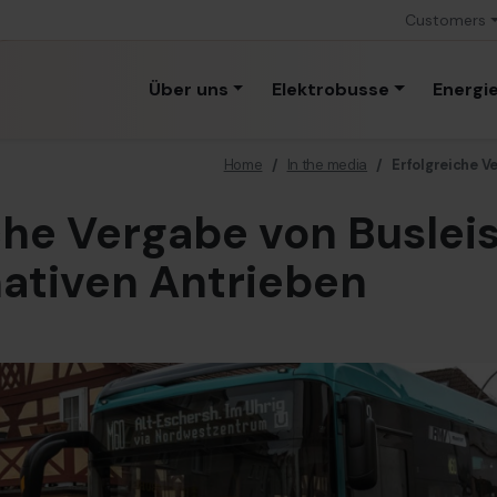
Customers
Über uns
Elektrobusse
Energi
Home
/
In the media
/
Erfolgreiche V
che Vergabe von Buslei
nativen Antrieben