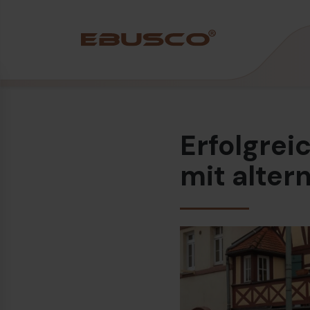
Back
(Über uns)
Erfolgrei
Unternehmensprofil
Vision und Werte
mit alter
Nachhaltigkeit
Firmengeschichte
Auszeichnungen und Zertifizierungen
Team