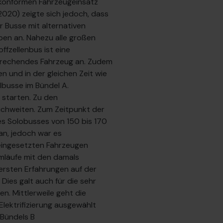
t konformen Fahrzeugeinsatz
020) zeigte sich jedoch, dass
r Busse mit alternativen
ypen an. Nahezu alle großen
ffzellenbus ist eine
sprechendes Fahrzeug an. Zudem
n und in der gleichen Zeit wie
elbusse im Bündel A.
 starten. Zu den
ichweiten. Zum Zeitpunkt der
es Solobusses von 150 bis 170
an, jedoch war es
 eingesetzten Fahrzeugen
 Umläufe mit den damals
ersten Erfahrungen auf der
ies galt auch für die sehr
n. Mittlerweile geht die
Elektrifizierung ausgewählt
 Bündels B