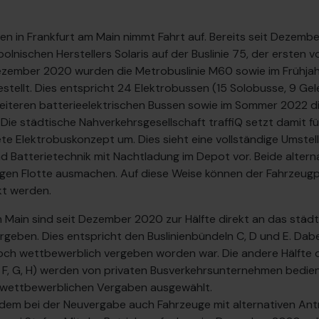
en in Frankfurt am Main nimmt Fahrt auf. Bereits seit Dezembe
olnischen Herstellers Solaris auf der Buslinie 75, der ersten vo
zember 2020 wurden die Metrobuslinie M60 sowie im Frühjahr 
stellt. Dies entspricht 24 Elektrobussen (15 Solobusse, 9 G
weiteren batterieelektrischen Bussen sowie im Sommer 2022 di
 Die städtische Nahverkehrsgesellschaft traffiQ setzt damit f
e Elektrobuskonzept um. Dies sieht eine vollständige Umstell
nd Batterietechnik mit Nachtladung im Depot vor. Beide alter
igen Flotte ausmachen. Auf diese Weise können der Fahrzeugpar
t werden.
am Main sind seit Dezember 2020 zur Hälfte direkt an das stä
geben. Dies entspricht den Buslinienbündeln C, D und E. Dabei
noch wettbewerblich vergeben worden war. Die andere Hälfte 
B, F, G, H) werden von privaten Busverkehrsunternehmen bedient
wettbewerblichen Vergaben ausgewählt.
n dem bei der Neuvergabe auch Fahrzeuge mit alternativen Ant