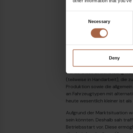
other information that you’ve
Consent
Necessary
Selection
Herausforderung Fahrzeuge
Ein zentrales Problemfeld bei d
der Ausschreibung des Bündels
deutlich länger sind als bei Bu
Deny
bis zehn Monaten gerechnet w
wurde. Diese Einschätzung war
(teilweise in Handarbeit), die
Produktion sowie die allgemei
an Fahrzeugtypen mit alternati
heute wesentlich kleiner ist als
Aufgrund der Marktsituation wa
sein könnten. Deshalb sah traf
Betriebsstart vor. Diese ermög