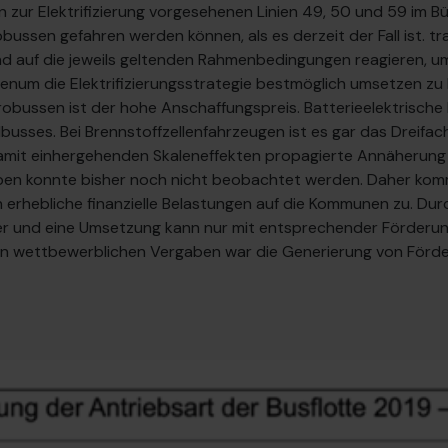
 zur Elektrifizierung vorgesehenen Linien 49, 50 und 59 im B
bussen gefahren werden können, als es derzeit der Fall ist. tra
 auf die jeweils geltenden Rahmenbedingungen reagieren, um d
num die Elektrifizierungsstrategie bestmöglich umsetzen zu 
obussen ist der hohe Anschaffungspreis. Batterieelektrische
busses. Bei Brennstoffzellenfahrzeugen ist es gar das Dreifac
amit einhergehenden Skaleneffekten propagierte Annäherung
ben konnte bisher noch nicht beobachtet werden. Daher komme
 erhebliche finanzielle Belastungen auf die Kommunen zu. Du
her und eine Umsetzung kann nur mit entsprechender Förderu
n wettbewerblichen Vergaben war die Generierung von Förder