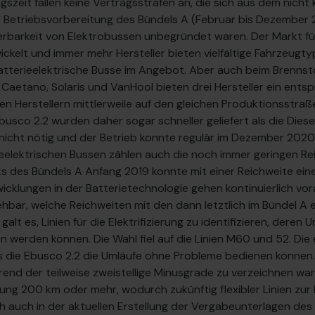
gszeit fallen keine Vertragsstrafen an, die sich aus dem nich
r Betriebsvorbereitung des Bündels A (Februar bis Dezember 2
eferbarkeit von Elektrobussen unbegründet waren. Der Markt fü
ickelt und immer mehr Hersteller bieten vielfältige Fahrzeugt
batterieelektrische Busse im Angebot. Aber auch beim Brennsto
 Caetano, Solaris und VanHool bieten drei Hersteller ein ent
n Herstellern mittlerweile auf den gleichen Produktionsstraße
Ebusco 2.2 wurden daher sogar schneller geliefert als die Dies
nicht nötig und der Betrieb konnte regulär im Dezember 2020
eelektrischen Bussen zählen auch die noch immer geringen Re
ts des Bündels A Anfang 2019 konnte mit einer Reichweite ein
cklungen in der Batterietechnologie gehen kontinuierlich vor
hbar, welche Reichweiten mit den dann letztlich im Bündel A
lt es, Linien für die Elektrifizierung zu identifizieren, deren
werden können. Die Wahl fiel auf die Linien M60 und 52. Die 
 die Ebusco 2.2 die Umläufe ohne Probleme bedienen können. D
rend der teilweise zweistellige Minusgrade zu verzeichnen ware
ung 200 km oder mehr, wodurch zukünftig flexibler Linien zur 
h auch in der aktuellen Erstellung der Vergabeunterlagen des