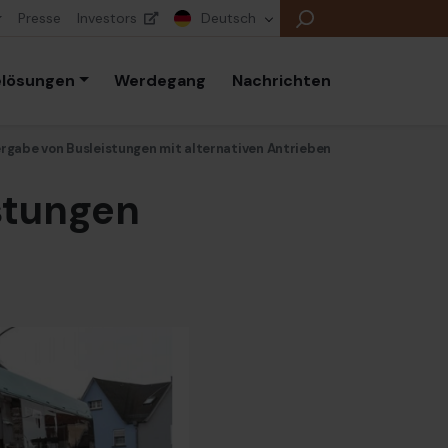
Presse
Investors
Deutsch
elösungen
Werdegang
Nachrichten
ergabe von Busleistungen mit alternativen Antrieben
stungen
E
E
E
B
P
K
E