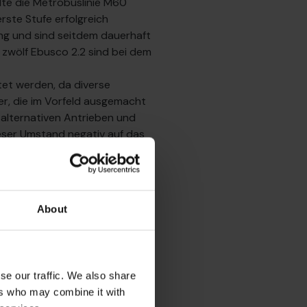
llte die Metrobuslinie M60
erste Stufe erfolgreich
ng und sind seitdem dauerhaft
n zwölf Ebusco 2.2 sind bei dem
tet werden, da diverse
r, die im Vorfeld ausgemacht
 alternativen Antrieben und
eser Umstand negativ auf das
Damit einher geht das Risiko
n Folge dessen zog traffiQ
 drei Monate. Zudem wurde ein
g und die zugehörigen
About
 einfließen, damit ein für
men jedoch das
 wenn detaillierte Konzepte
en Verfahren ohne konkrete
se our traffic. We also share
folgreich abgeschlossen
ers who may combine it with