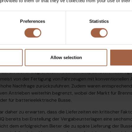
 provided to them or that they’ve collected from your use of their
Preferences
Statistics
er Elektrifizierung stellen nach wie vor die Fahrzeuge dar. Zu
 A im Frühjahr/Sommer 2019 herrschte die Meinung, dass die L
ssen mit konventionellen Antrieben. So konnte bei Dieselbussen
Allow selection
erden, wohingegen bei Elektrobussen eher mit zwölf Monate
 auf die bisher begrenzten Produktionskapazitäten, neuarti
 zumeist von der Fertigung von Fahrzeugen mit konventionelle
n hohe Nachfrage zurückzuführen. Zudem waren entsprechende
ven Antrieben weiterhin begrenzt, wobei der Markt für Brenn
 der für batterieelektrische Busse.
r daher zu erwarten, dass die Lieferzeiten ein kritischer Fakt
fiQ bereits bei Erstellung der Vergabeunterlagen eine sechsm
licht dem erfolgreichen Bieter die zu späte Lieferung der Buss