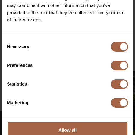
may combine it with other information that you’ve
Onderwerpen
provided to them or that they’ve collected from your use
Ebusco 3.0
of their services.
Deel op
Consent
Linkedin
Facebook
Twitter
WhatsApp
Necessary
Selection
Mailen
Preferences
Statistics
Marketing
Allow all