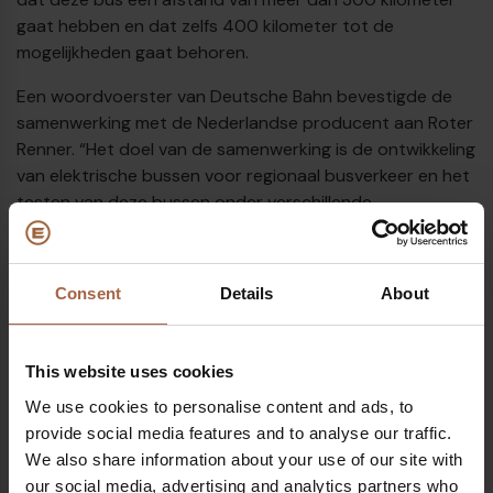
gaat hebben en dat zelfs 400 kilometer tot de
mogelijkheden gaat behoren.
Een woordvoerster van Deutsche Bahn bevestigde de
samenwerking met de Nederlandse producent aan Roter
Renner. “Het doel van de samenwerking is de ontwikkeling
van elektrische bussen voor regionaal busverkeer en het
testen van deze bussen onder verschillende
omstandigheden.”
€
De twee partners willen de ontwikkeling van elektrische
Consent
Details
About
bussen hiermee sterk bevorderen en daarmee
belangrijke inzichten krijgen voor het long-range gebruik.
“Deze elektrische bussen zouden deze hoge range
This website uses cookies
kunnen afleggen zonder tussentijds te hoeven worden
bijgeladen”.
We use cookies to personalise content and ads, to
provide social media features and to analyse our traffic.
We also share information about your use of our site with
our social media, advertising and analytics partners who