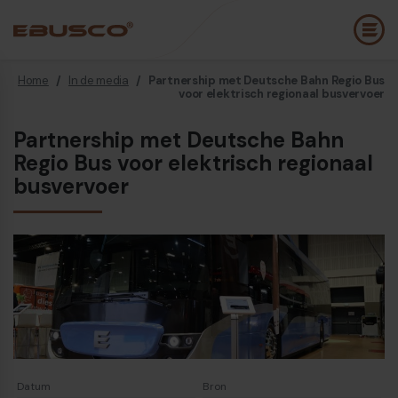
Home
/
In de media
/
Partnership met Deutsche Bahn Regio Bus
Back
(Over ons)
voor elektrisch regionaal busvervoer
Partnership met Deutsche Bahn
Bedrijfsprofiel
E
Regio Bus voor elektrisch regionaal
Visie en waarden
busvervoer
E
Duurzaamheid
E
Historie
B
Awards & Certificeringen
P
Team
A
Diesel bus euro VI
E
Datum
Bron