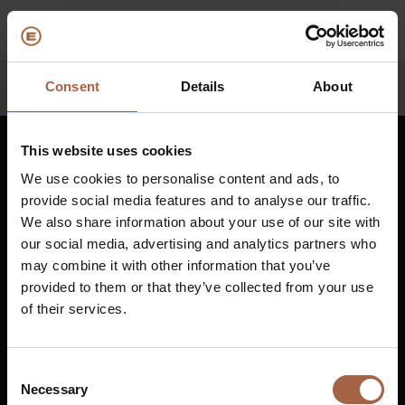
Consent
Details
About
Back
(Über uns)
Unternehmensprofil
E
This website uses cookies
Deutsch
We use cookies to personalise content and ads, to
Vision und Werte
E
provide social media features and to analyse our traffic.
Nachhaltigkeit
E
We also share information about your use of our site with
Vuurijzer 23
+31 (0)88 1100 200
our social media, advertising and analytics partners who
Firmengeschichte
B
5753 SV
Deurne
info@ebusco.com
may combine it with other information that you’ve
Niederlande
Auszeichnungen und Zertifizierungen
P
provided to them or that they’ve collected from your use
of their services.
Team
K
All Ebusco companies
E
Consent
Necessary
Selection