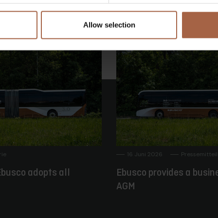
Allow selection
rie
16 Juni 2026
Pressemittei
busco adopts all
Ebusco provides a busin
AGM