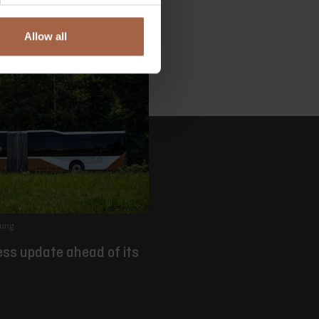
Allow all
lung
ess update ahead of its