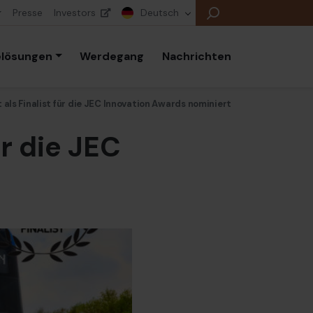
Presse
Investors
Deutsch
elösungen
Werdegang
Nachrichten
 als Finalist für die JEC Innovation Awards nominiert
ür die JEC
E
E
E
B
P
K
E