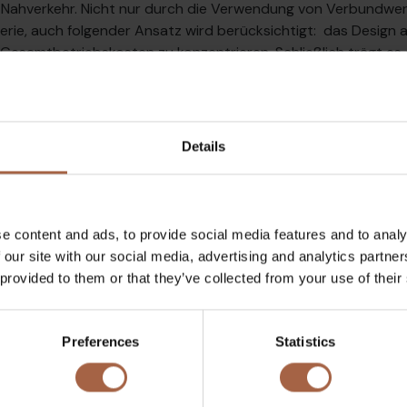
n Nahverkehr. Nicht nur durch die Verwendung von Verbundwer
rie, auch folgender Ansatz wird berücksichtigt: das Design 
esamtbetriebskosten zu konzentrieren. Schließlich trägt es da
gesünder zu machen. Angesichts der fortschreitenden Urbanis
fe ist Innovation der Schlüssel. Die Ebusco 3.0-Serie ist ein ec
 Gewicht, Null-Emission, geringe Geräuschentwicklung und erh
ren auf der gleichen Verbundbauweise und wir beginnen diese e
Details
e content and ads, to provide social media features and to analy
 our site with our social media, advertising and analytics partn
 provided to them or that they’ve collected from your use of their
usco 3.0
ebusco news
Innovation
Preferences
Statistics
Twitter
Post