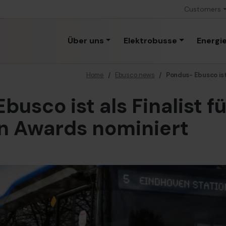
Customers
Über uns
Elektrobusse
Energi
Home
/
Ebusco news
/
Pondus- Ebusco ist
usco ist als Finalist f
n Awards nominiert