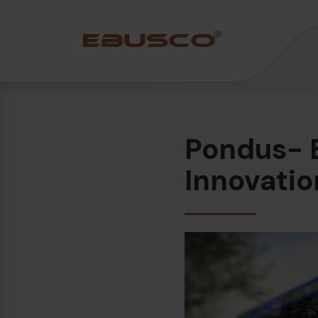
Back
(Über uns)
Pondus- Eb
Unternehmensprofil
Vision und Werte
Innovatio
Nachhaltigkeit
Firmengeschichte
Auszeichnungen und Zertifizierungen
Team