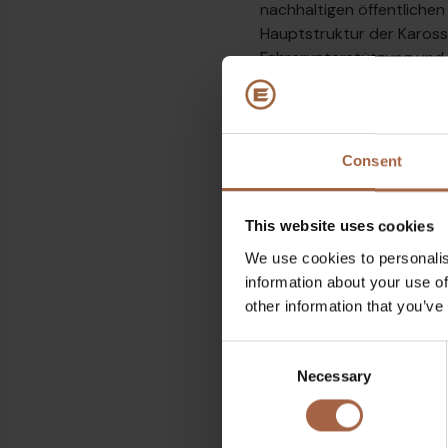
nachhaltigen öffentliche
Hauptstruktur der Karosse
Fahrerunterstützung und G
wir leben, sicherer und 
Ära der fossilen Brennstof
Innovation: ultraleichtes
Busse der 3.0-Serie basie
Consent
dem 3.0 als 12-Meter-Bus
This website uses cookies
We use cookies to personalis
information about your use of
Themen
other information that you’ve
Award
Composite
Eb
Consent
Teilen auf
Necessary
Selection
Linkedin
Facebook