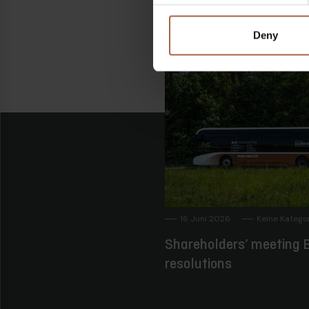
Deny
16 Juni 2026
Keine Katego
Shareholders’ meeting E
resolutions