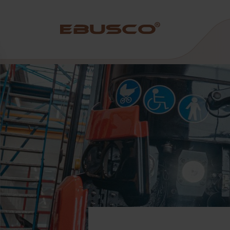
Back
(Über uns)
Unternehmensprofil
Vision und Werte
Nachhaltigkeit
Firmengeschichte
Auszeichnungen und Zertifizierungen
Team