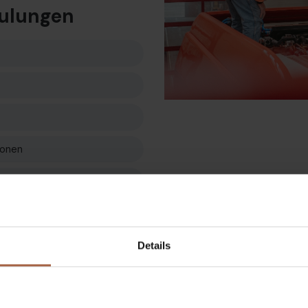
hulungen
ionen
 laufender
Details