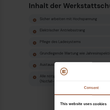
Inhalt der Werkstattsc
Sicher arbeiten mit Hochspannung
Elektrischer Antriebsstrang
Pflege des Ladesystems
Grundlegende Wartung wie Jahresinspekt
Austausch von Ersatzteilen
Alle nötigen Kenntnisse für die Ausführung
(Notfall-)Interventionen
Consent
This website uses cookies