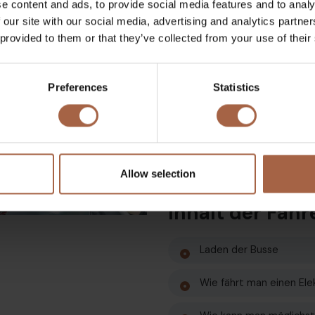
e content and ads, to provide social media features and to analy
 our site with our social media, advertising and analytics partn
Schulung für
 provided to them or that they’ve collected from your use of their
Sicher unterwegs. Manche Bu
Elektrobus zu fahren. Deshalb
Preferences
Statistics
Begleitung erfahrener Busfah
die Mitarbeiter, wie einfach 
sich die Busfahrer vertraue
und die Sicherheit der Fahr
garantieren.
Allow selection
Inhalt der Fah
Laden der Busse
Wie fährt man einen Ele