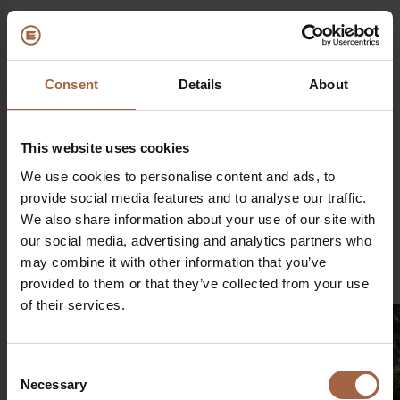
Weitere Informationen
Consent
Details
About
Themen
This website uses cookies
Composite
Ebusco 3.0
Innovation
We use cookies to personalise content and ads, to
Teilen auf
provide social media features and to analyse our traffic.
Linkedin
Facebook
Twitter
WhatsApp
We also share information about your use of our site with
our social media, advertising and analytics partners who
€
Post
may combine it with other information that you’ve
provided to them or that they’ve collected from your use
of their services.
Consent
Necessary
Selection