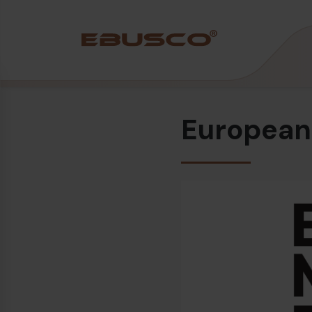
Back
(Über uns)
European
Unternehmensprofil
Vision und Werte
Nachhaltigkeit
Firmengeschichte
Auszeichnungen und Zertifizierungen
Team