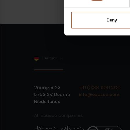
Teilen auf:
Linkedin
Deny
Deutsch
Vuurijzer 23
+31 (0)88 1100 200
5753 SV
Deurne
info@ebusco.com
Niederlande
All Ebusco companies