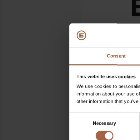
Consent
Wo
Paris Expo Porte de Versai
This website uses cookies
Wenn
We use cookies to personalis
information about your use of
7 Juni 2022 – 9 Juni 2022
other information that you’ve
Alle Informationen zu d
Consent
https://www.persontrafik
Necessary
Selection