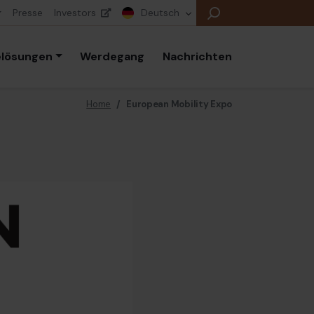
Presse
Investors
Deutsch
elösungen
Werdegang
Nachrichten
Home
/
European Mobility Expo
E
E
E
B
P
K
E