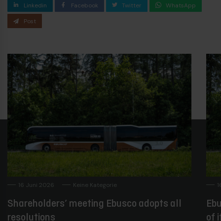
Linkedin
Facebook
Twitter
WhatsApp
Post
16 Juni 2026
Keine Kategorie
1
Shareholders’ meeting Ebusco adopts all
Ebu
resolutions
of 