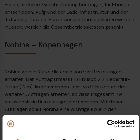
Busse, die keine Zwischenladung benötigen, für Ebusco
entschieden. Aufgrund der Lade-Infrastruktur und der
Tatsache, dass die Busse weniger häufig geladen werden
müssen, werden die Gesamtbetriebskosten gesenkt.
Nobina – Kopenhagen
Nobina wird in Kürze die erste von vier Bestellungen
erhalten. Der Auftrag umfasst 13 Ebusco 2.2 Niederflur-
Busse (12 m). Im kommenden Jahr wird Ebusco an drei
weiteren Aufträgen arbeiten, so dass insgesamt 79
emissionsfreie Busse ausgeliefert werden. Mit diesen
Aufträgen spielt Nobina eine wichtige Rolle in den
ehrgeizigen Plänen Dänemarks, bis 2030 eine
Reduzierung der CO
-Emissionen um 7,2 Millionen Tonnen
2
zu erreichen.