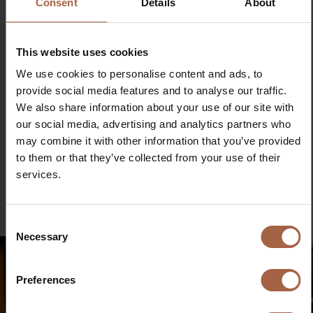
Consent
Details
About
Zudem hat Nobina eine Reihe von Ebusco-Ladesäulen
bestellt. Hierbei handelt es sich um 150-kW-Ladesäulen,
die dem Verkehrsbetrieb dank der Möglichkeit, die
This website uses cookies
Ladegeschwindigkeit anzupassen, größte Flexibilität
We use cookies to personalise content and ads, to
bieten. So können beispielsweise mit einem Stecker 150
provide social media features and to analyse our traffic.
kW oder mit zwei Steckern je 75 kW geladen werden.
We also share information about your use of our site with
Entsprechend kann Nobina die Ladezeiten flexibler
our social media, advertising and analytics partners who
gestalten, um eine optimale Routenplanung zu
may combine it with other information that you’ve provided
ermöglichen und gleichzeitig die Lebensdauer des
to them or that they’ve collected from your use of their
Batteriesatzes optimal managen. So liefert Ebusco nicht
services.
nur emissionsfreie Busse, sondern unterstützt Nobina
auch dabei, eine Elektrofahrzeug-Infrastruktur in
Dänemark aufzubauen.
Consent
Necessary
Selection
Preferences