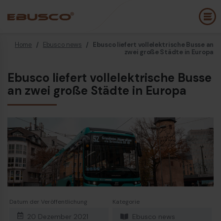
Home
/
Ebusco news
/
Ebusco liefert vollelektrische Busse an
Back
(Über uns)
zwei große Städte in Europa
Ebusco liefert vollelektrische Busse
Unternehmensprofil
E
an zwei große Städte in Europa
Vision und Werte
E
Nachhaltigkeit
Firmengeschichte
B
Auszeichnungen und Zertifizierungen
P
Team
E
Datum der Veröffentlichung
Kategorie
20 Dezember 2021
Ebusco news