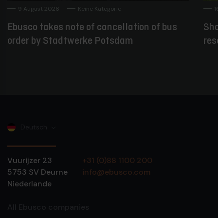
9 August 2026
Keine Kategorie
1
Ebusco takes note of cancellation of bus
Sha
order by Stadtwerke Potsdam
res
Deutsch
Vuurijzer 23
+31 (0)88 1100 200
5753 SV
Deurne
info@ebusco.com
Niederlande
All Ebusco companies