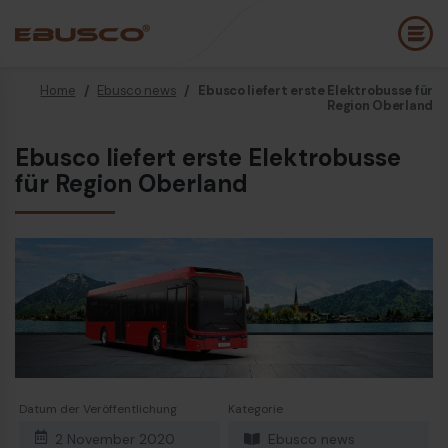
Home
/
Ebusco news
/
Ebusco liefert erste Elektrobusse für
Back
(Über uns)
Region Oberland
Ebusco liefert erste Elektrobusse
Unternehmensprofil
E
für Region Oberland
Vision und Werte
E
Nachhaltigkeit
E
Firmengeschichte
B
Auszeichnungen und Zertifizierungen
P
Team
K
E
Datum der Veröffentlichung
Kategorie
2 November 2020
Ebusco news