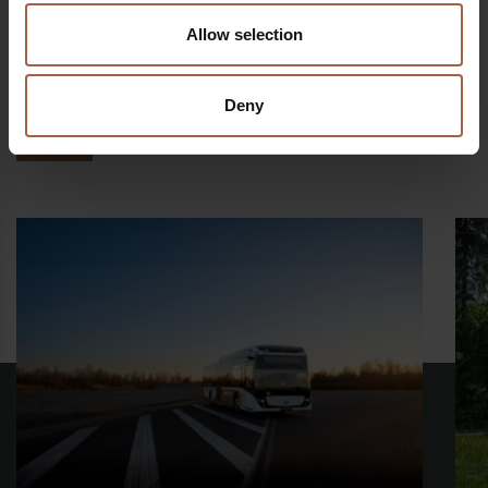
Themen
Deutschland
Ebusco 2.2
Allow selection
Teilen auf
Deny
Linkedin
Facebook
Twitter
WhatsApp
Post