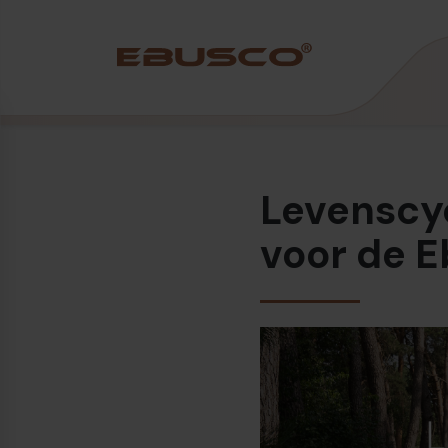
Back
(Over ons)
Levenscyc
Bedrijfsprofiel
Visie en waarden
voor de E
Duurzaamheid
Historie
Awards & Certificeringen
Team