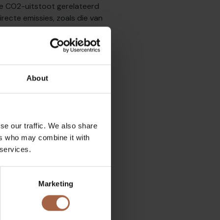
de CO2-uitstoot gerelateerd
irecte emissies, zoals die van
jden. Door het energieverbruik
 te elimineren en het totale
 grootste impact heeft.
About
n hebben, is het essentieel
 dus ook middelen verbruiken.
eel groter is dan die van de
se our traffic. We also share
ers who may combine it with
 services.
Marketing