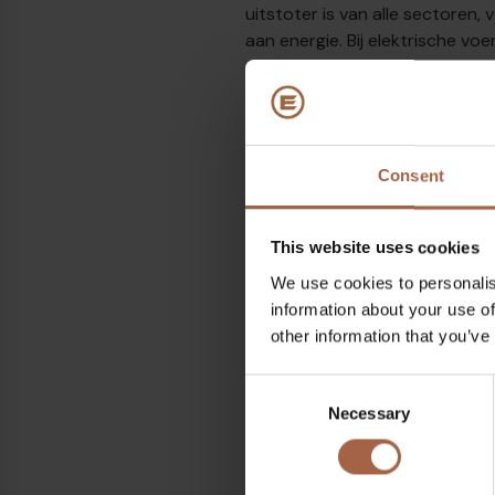
uitstoter is van alle sectoren
aan energie. Bij elektrische vo
de voertuigen zelf, maar ook o
te verminderen, kunnen we een 
energieverbruik te verlagen.
De levenscyclusanalyse (LCA) 
Consent
Hoewel vaak wordt verwacht da
op te merken dat de meeste bus
De LCA-resultaten tonen aan da
This website uses cookies
materialen die worden gebruik
We use cookies to personalis
information about your use of
other information that you’ve
Consent
Necessary
Selection