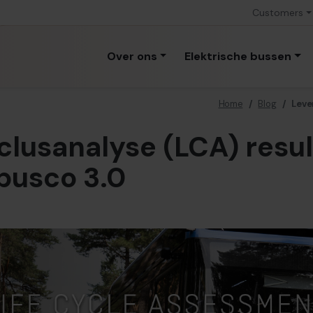
Customers
Over ons
Elektrische bussen
Home
/
Blog
/
Leve
lusanalyse (LCA) resu
busco 3.0