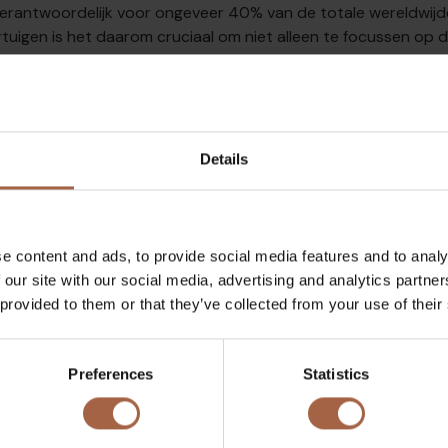
, verantwoordelijk voor ongeveer 40% van de totale wereldwij
ertuigen is het daarom cruciaal om niet alleen te focussen op d
p indirecte emissies zoals energieopwekking voor elektrisch ri
positieve impact hebben op het milieu door voertuig emissies
voor de Ebusco 3.0 onthulde dat de gebruiksfase verreweg de
Details
t de materiaal- en verwerkingsfasen de meeste impact zoude
sen gedurende 10 jaar operationeel zijn, en in deze periode
t de impact van dit verbruik, met name het energieverbruik, v
t om de bus te bouwen.
e content and ads, to provide social media features and to analy
 our site with our social media, advertising and analytics partn
 provided to them or that they’ve collected from your use of their
Preferences
Statistics