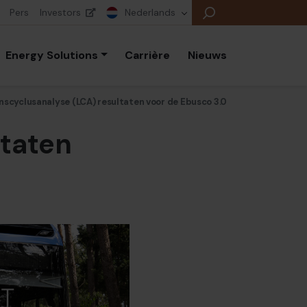
Pers
Investors
Nederlands
Energy Solutions
Carrière
Nieuws
nscyclusanalyse (LCA) resultaten voor de Ebusco 3.0
ltaten
E
E
E
B
P
A
E