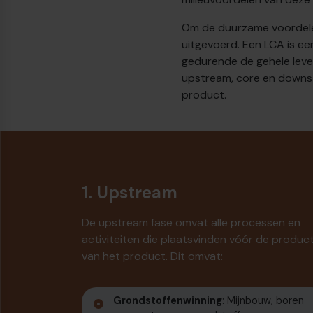
Om de duurzame voordelen
uitgevoerd. Een LCA is e
gedurende de gehele leven
upstream, core en downst
product.
1. Upstream
De upstream fase omvat alle processen en
activiteiten die plaatsvinden vóór de product
van het product. Dit omvat:
Grondstoffenwinning
: Mijnbouw, boren