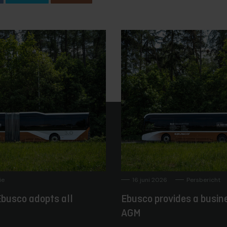
ie
16 juni 2026
Persbericht
busco adopts all
Ebusco provides a busin
AGM