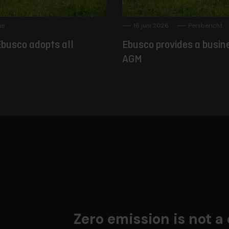
ie
16 juni 2026
Persbericht
busco adopts all
Ebusco provides a busin
AGM
Zero emission is not a