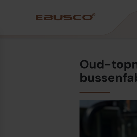
Back
(Over ons)
Oud-topm
Bedrijfsprofiel
Visie en waarden
bussenfa
Duurzaamheid
Historie
Awards & Certificeringen
Team