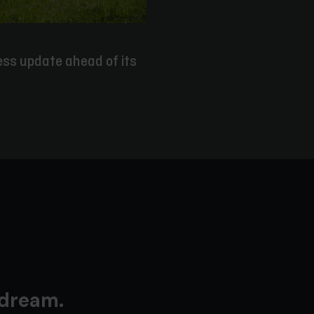
ess update ahead of its
 dream.