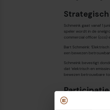
Strategisch
Schmeink gaat vanaf 1 jun
speler wordt in de snelg
commercial officer (cco) e
Bart Schmeink: ‘Elektrisc
een bewezen betrouwbare 
Schmeink bevestigt donde
dat ‘elektrisch en emissi
bewezen betrouwbare tota
Participati
Begin december kondigde S
familieconcern Rethmann 