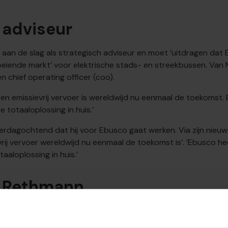
 adviseur
i aan de slag als strategisch adviseur en moet ‘uitdragen da
roeiende markt’ voor elektrische stads- en streekbussen. Van
n chief operating officer (coo).
h en emissievrij vervoer is wereldwijd nu eenmaal de toekomst
totaaloplossing in huis.’
rdagochtend dat hij voor Ebusco gaat werken. Via zijn nieuwe
evrij vervoer wereldwijd nu eenmaal de toekomst is’. ‘Ebusco h
aloplossing in huis.’
e Rethmann
chmeink zijn vertrek bij Connexxion aan. Dat was kort nadat
een belang van 34% had genomen in het Franse moederbedrijf