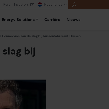
Pers
Investors
Nederlands
Energy Solutions
Carrière
Nieuws
Connexxion aan de slag bij bussenfabrikant Ebusco
lag bij
E
E
E
B
P
A
E