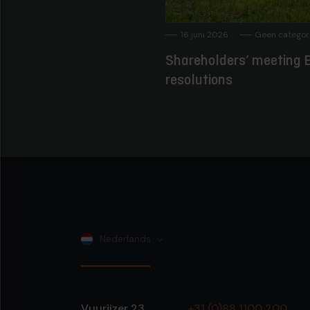
16 juni 2026
Geen categor
Shareholders’ meeting E
resolutions
Nederlands
Vuurijzer 23
+31 (0)88 1100 200