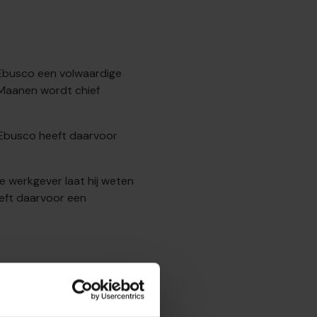
t Ebusco een volwaardige
 Maanen wordt chief
. Ebusco heeft daarvoor
 werkgever laat hij weten
eeft daarvoor een
 het Duitse
 Transdev. Eerder leidde