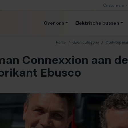
Customers
Over ons
Elektrische bussen
Home
/
Geen categorie
/
Oud-topman 
an Connexxion aan de s
brikant Ebusco