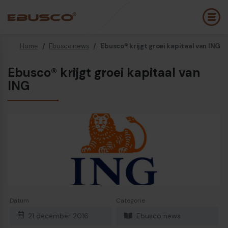
Home
/
Ebusco news
/
Ebusco® krijgt groei kapitaal van ING
Back
(Over ons)
Ebusco® krijgt groei kapitaal van
ING
Bedrijfsprofiel
E
Visie en waarden
E
Duurzaamheid
E
Historie
B
Awards & Certificeringen
P
Team
A
Diesel bus euro VI
E
Datum
Categorie
21 december 2016
Ebusco news