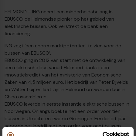
HELMOND – ING neemt een minderheidsbelang in
EBUSCO, de Helmondse pionier op het gebied van
elektrische bussen. Ook verstrekt de bank een
financiering.
ING zegt ‘een enorm marktpotentieel te zien voor de
bussen van EBUSCO’.
EBUSCO ging in 2012 van start met de ontwikkeling van
een elektrische bus vanuit Helmond dankzij een
innovatiekrediet van het ministerie van Economische
Zaken van 4,5 miljoen euro. Het bedrijf van Peter Bijvelds
en Walter Luijten laat zijn in Helmond ontworpen bus in
China assembleren.
EBUSCO leverde in eerste instantie elektrische bussen in
€
Noorwegen. Onlangs boekte het een order voor tien
bussen in Utrecht en twee in Groningen. Eerder dit jaar
scoorde het bedrijf met een order voor acht bussen
voor het openbaar vervoer in Parijs in opdracht van