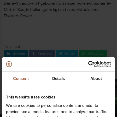
Der e-Vivacity+ ist geboren! Ein neuer vollelektrischer 8-
23
Dieselbus Euro VI
Meter-Bus, in Italien gefertigt mit niederländischer
Ebusco-Power.
Teilen auf
Linkedin
Facebook
Twitter
WhatsApp
Post
Consent
Details
About
This website uses cookies
We use cookies to personalise content and ads, to
€
provide social media features and to analyse our traffic.