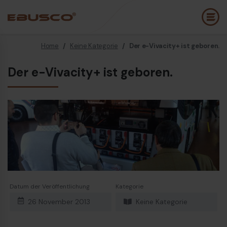
Home
/
Keine Kategorie
/
Der e-Vivacity+ ist geboren.
Back
(Über uns)
Der e-Vivacity+ ist geboren.
Unternehmensprofil
E
Vision und Werte
E
Nachhaltigkeit
E
Firmengeschichte
B
Auszeichnungen und Zertifizierungen
P
Team
K
Datum der Veröffentlichung
Kategorie
E
26 November 2013
Keine Kategorie