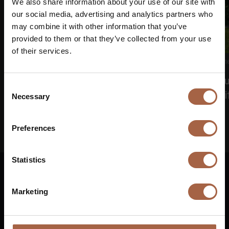
We also share information about your use of our site with
our social media, advertising and analytics partners who
may combine it with other information that you’ve
provided to them or that they’ve collected from your use
of their services.
16 Juni 2026
Keine Kategorie
1
Shareholders’ meeting Ebusco adopts all
Ebu
Consent
resolutions
of 
Necessary
Selection
Preferences
€
Statistics
Deutsch
Marketing
Vuurijzer 23
+31 (0)88 1100 200