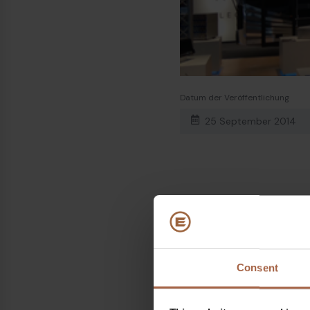
Datum der Veröffentlichung
25 September 2014
Themen
Ebusco 2.0
Teilen auf
Consent
Linkedin
Facebook