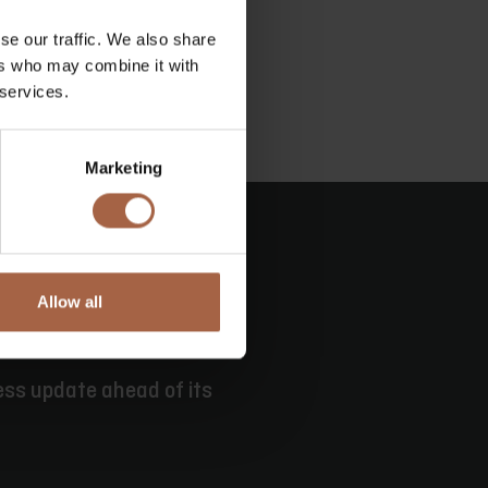
se our traffic. We also share
ers who may combine it with
 services.
Marketing
Allow all
lung
ess update ahead of its