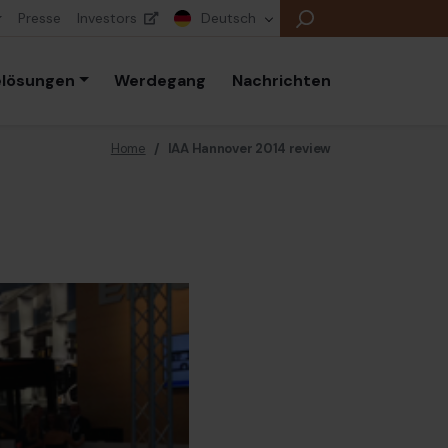
Presse
Investors
Deutsch
elösungen
Werdegang
Nachrichten
Home
/
IAA Hannover 2014 review
E
E
E
B
P
K
E