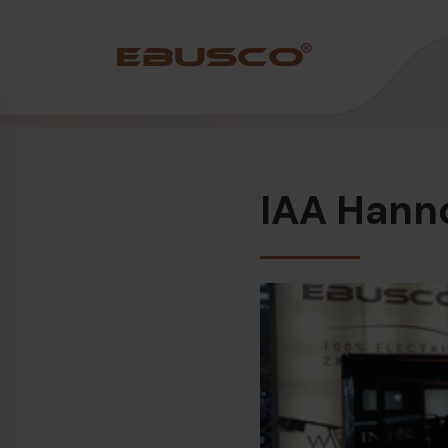
Back
(Über uns)
IAA Hann
Unternehmensprofil
Vision und Werte
Nachhaltigkeit
Firmengeschichte
Auszeichnungen und Zertifizierungen
Team