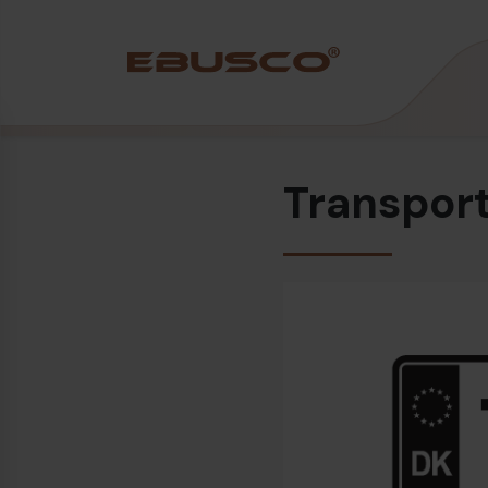
Back
(Über uns)
Transpor
Unternehmensprofil
Vision und Werte
Nachhaltigkeit
Firmengeschichte
Auszeichnungen und Zertifizierungen
Team