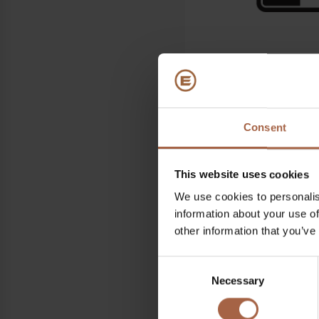
Consent
Who
MCH Messecenter, Hernin
This website uses cookies
Wenn
We use cookies to personalis
information about your use of
20 April 2023 – 22 April 
other information that you’ve
Alle Information zu die
Consent
Transport 2023
Necessary
Selection