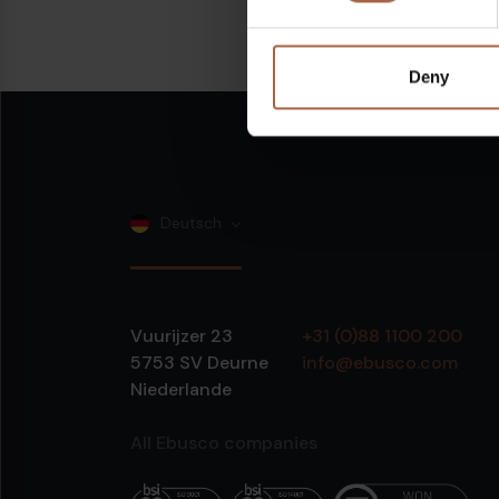
Teilen auf:
Linkedin
Deny
Deutsch
Vuurijzer 23
+31 (0)88 1100 200
5753 SV
Deurne
info@ebusco.com
Niederlande
All Ebusco companies