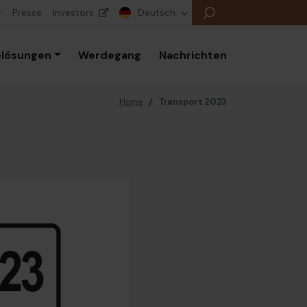
Presse
Investors
Deutsch
elösungen
Werdegang
Nachrichten
Home
/
Transport 2023
E
E
E
B
P
K
E