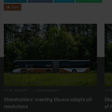
Post
16 Juni 2026
Keine Kategorie
1
Shareholders’ meeting Ebusco adopts all
Ebu
resolutions
of 