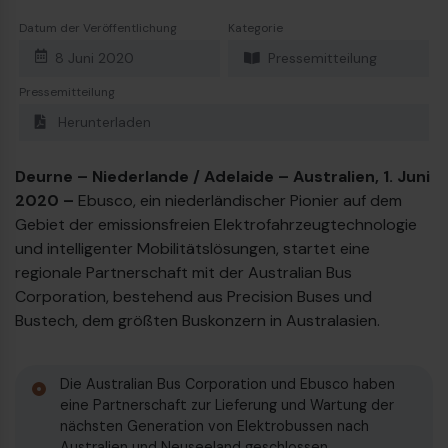
23
Dieselbus Euro VI
Datum der Veröffentlichung
Kategorie
8 Juni 2020
Pressemitteilung
Pressemitteilung
Herunterladen
Deurne – Niederlande / Adelaide – Australien, 1. Juni
2020 –
Ebusco, ein niederländischer Pionier auf dem
Gebiet der emissionsfreien Elektrofahrzeugtechnologie
und intelligenter Mobilitätslösungen, startet eine
regionale Partnerschaft mit der Australian Bus
Corporation, bestehend aus Precision Buses und
Bustech, dem größten Buskonzern in Australasien.
Die Australian Bus Corporation und Ebusco haben
eine Partnerschaft zur Lieferung und Wartung der
nächsten Generation von Elektrobussen nach
€
Australien und Neuseeland geschlossen.