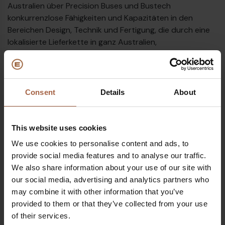
Australien über Precision Buses und Bustech
konkurrenzlose Fähigkeiten und Kapazitäten in den
Bereichen Design, Technik und Fertigung, die durch eine
lokalisierte Lieferkette in ganz Australien,
Ersatzteillagerhaltung sowie ein Service-, Kundendienst-
und Supportnetz umfassend unterstützt werden.
„Unsere Zusammenarbeit mit Ebusco unterstützt unsere
Consent
Details
About
breiter angelegte Strategie der Zusammenarbeit mit
Technologiepartnern, die nach Australasien expandieren
und ihre Produktion lokalisieren möchten, um dem
This website uses cookies
australischen Markt wirtschaftlichen Nutzen zu bringen
We use cookies to personalise content and ads, to
und australische Arbeitsplätze zu schaffen, während
provide social media features and to analyse our traffic.
gleichzeitig gebietsspezifisches technisches Know-how
We also share information about your use of our site with
und Fähigkeiten genutzt werden. Unabhängige
our social media, advertising and analytics partners who
Kompetenzen in Australien waren noch nie so wichtig wie
may combine it with other information that you’ve
heute, und das Ebusco-Team unterstützt dies mit seinen
provided to them or that they’ve collected from your use
Plänen, über eine Partnerschaft mit uns nach Australien
of their services.
zu expandieren, „, erklärt Christian Reynolds, Group