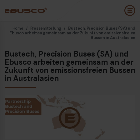
Home
/
Pressemitteilung
/
Bustech, Precision Buses (SA) und
Back
(Über uns)
Ebusco arbeiten gemeinsam an der Zukunft von emissionsfreien
Bussen in Australasien
Unternehmensprofil
E
Bustech, Precision Buses (SA) und
Ebusco arbeiten gemeinsam an der
Vision und Werte
E
Zukunft von emissionsfreien Bussen
Nachhaltigkeit
E
in Australasien
Firmengeschichte
B
Auszeichnungen und Zertifizierungen
P
Team
K
E