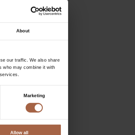
voertuigen
About
derne elektrische
se our traffic. We also share
ers who may combine it with
 services.
Marketing
Allow all