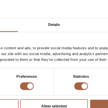
Om er meer over te leren,
DOWNLOAD HET WHITEPAPER:
 van koolstofvezels en de toepassing in moderne elektrische 
Details
er - Productie van koolstofvezels en de toepassing in mo
voertuigen
e content and ads, to provide social media features and to analy
 our site with our social media, advertising and analytics partn
 provided to them or that they’ve collected from your use of their
Twitter
Mailen
Preferences
Statistics
Allow selection