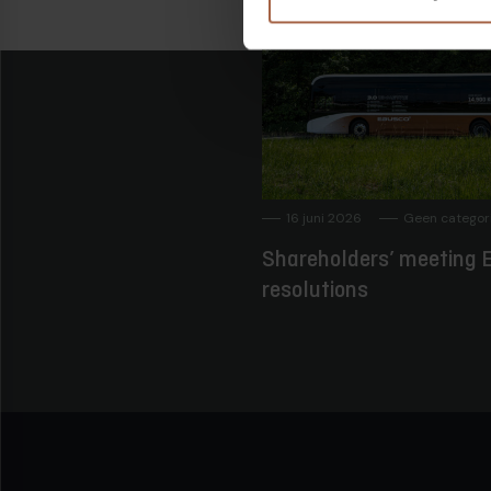
16 juni 2026
Geen categor
Shareholders’ meeting E
resolutions