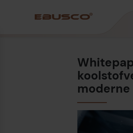
Back
(Over ons)
Whitepap
Bedrijfsprofiel
Visie en waarden
koolstofv
Duurzaamheid
moderne 
Historie
Awards & Certificeringen
Team