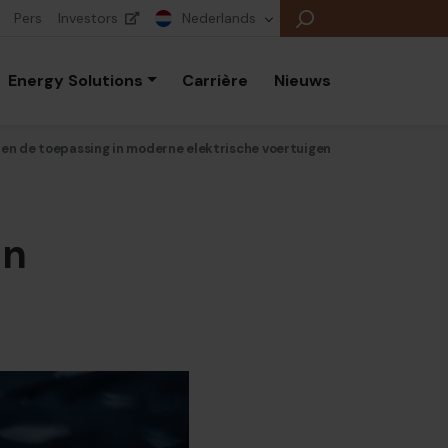
Pers
Investors
Nederlands
Energy Solutions
Carrière
Nieuws
 en de toepassing in moderne elektrische voertuigen
E
E
in
E
B
P
A
E