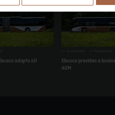
ie
16 juni 2026
Persbericht
busco adopts all
Ebusco provides a busin
AGM