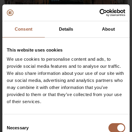
Consent
Details
About
20 december 2021
Ebusco news
Ebusco levert 100% elektrische bussen aan twee grote
steden in Europa
This website uses cookies
We use cookies to personalise content and ads, to
provide social media features and to analyse our traffic.
We also share information about your use of our site with
our social media, advertising and analytics partners who
may combine it with other information that you’ve
provided to them or that they’ve collected from your use
of their services.
€
Consent
Necessary
Selection