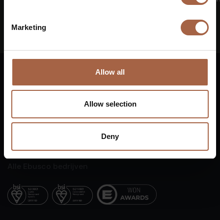
Marketing
Allow all
Nederlands
Allow selection
Vuurijzer 23
+31 (0)88 1100 200
5753 SV
Deurne
info@ebusco.com
Deny
Nederland
Alle Ebusco bedrijven