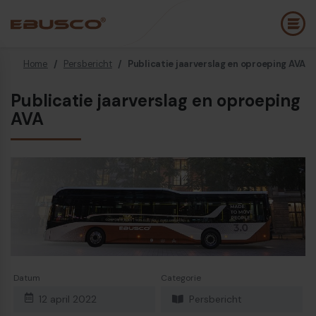
Home
/
Persbericht
/
Publicatie jaarverslag en oproeping AVA
Back
(Over ons)
Publicatie jaarverslag en oproeping
AVA
Bedrijfsprofiel
E
Visie en waarden
E
Duurzaamheid
E
Historie
B
Awards & Certificeringen
P
Team
A
Diesel bus euro VI
E
Datum
Categorie
12 april 2022
Persbericht