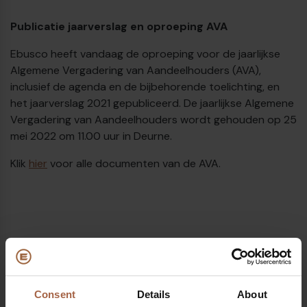
Publicatie jaarverslag en oproeping AVA
Ebusco heeft vandaag de oproeping voor de jaarlijkse
Algemene Vergadering van Aandeelhouders (AVA),
inclusief de agenda en de bijbehorende toelichting, en
het jaarverslag 2021 gepubliceerd. De jaarlijkse Algemene
Vergadering van Aandeelhouders wordt gehouden op 25
mei 2022 om 11.00 uur in Deurne.
Klik
hier
voor alle documenten van de AVA.
€
Consent
Details
About
Deel op