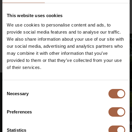
Linkedin
Facebook
Twitter
WhatsApp
Mailen
This website uses cookies
We use cookies to personalise content and ads, to
provide social media features and to analyse our traffic.
We also share information about your use of our site with
our social media, advertising and analytics partners who
may combine it with other information that you’ve
provided to them or that they’ve collected from your use
€
of their services.
Consent
Necessary
Selection
Preferences
16 juni 2026
Geen categorie
1
Shareholders’ meeting Ebusco adopts all
Ebu
resolutions
of 
Statistics