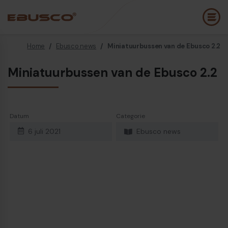
Home
/
Ebusco news
/
Miniatuurbussen van de Ebusco 2.2
Back
(Over ons)
Miniatuurbussen van de Ebusco 2.2
Bedrijfsprofiel
E
Visie en waarden
E
Datum
Categorie
Duurzaamheid
E
6 juli 2021
Ebusco news
Historie
B
Awards & Certificeringen
P
Team
A
Diesel bus euro VI
E