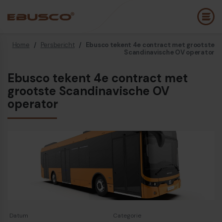
Home
/
Persbericht
/
Ebusco tekent 4e contract met grootste
Back
(Over ons)
Scandinavische OV operator
Ebusco tekent 4e contract met
Bedrijfsprofiel
E
grootste Scandinavische OV
Visie en waarden
operator
E
Duurzaamheid
E
Historie
B
Awards & Certificeringen
P
Team
A
Diesel bus euro VI
E
Datum
Categorie