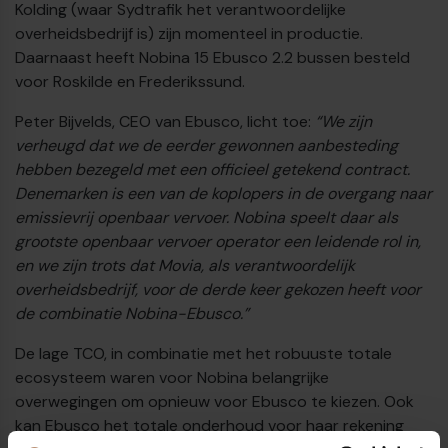
Kolding (waar Sydtrafik het verantwoordelijke
overheidsbedrijf is) zijn momenteel in productie.
Daarnaast heeft Nobina 15 Ebusco 2.2 bussen besteld
voor Roskilde en Frederikssund.
Peter Bijvelds, CEO van Ebusco, licht toe:
“We zijn
verheugd dat we de eerder gewonnen aanbesteding
hebben bezegeld met een officieel getekend contract.
Denemarken is een van de koplopers in de overgang naar
emissievrij openbaar vervoer. Nobina speelt daar als
grootste openbaar vervoer operator een leidende rol in,
en we zijn trots dat Movia, als verantwoordelijk
overheidsbedrijf, voor de derde keer gekozen heeft voor
de combinatie Nobina-Ebusco.”
De lage TCO, in combinatie met het robuuste totale
ecosysteem waren voor Nobina belangrijke
overwegingen om opnieuw voor Ebusco te kiezen. Ook
kan Ebusco het totale onderhoud voor haar rekening