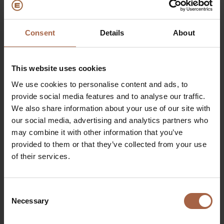
nemen. In combinatie met het leveren van bussen en
laders biedt Ebusco hier een echte MaaS (Mobility as a
Service) oplossing.
Consent
Details
About
De dubbelladers van Ebusco, waarbij slechts één lader
per twee bussen nodig is, bieden zowel flexibiliteit als
een kostenvoordeel. Bovendien kunnen de bussen
This website uses cookies
dankzij de slimme laadtechnologie tijdens het laden in
We use cookies to personalise content and ads, to
het depot worden verwarmd, wat comfort biedt en
provide social media features and to analyse our traffic.
waardoor de bus haar volledige capaciteit kan inzetten
We also share information about your use of our site with
voor de km range. Het innovatieve batterijpakket
our social media, advertising and analytics partners who
beschikt over een capaciteit van meer dan 500 kWh,
may combine it with other information that you’ve
waarmee de single charge range van de bussen is
provided to them or that they’ve collected from your use
vergroot naar circa 500km.
of their services.
Jens Råsten, Fleet Managervan Nobina licht toe
: “We
investeren in nieuwe elektrische bussen en streven
Consent
ernaar onze vloot te transformeren naar 100% bussen op
Necessary
Selection
basis van hernieuwbare energie. Wij dagen onze
leveranciers uit om ons hierin te ondersteunen met