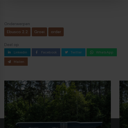
Onderwerpen
Ebusco 2.2
Groei
order
Deel op
Linkedin
Facebook
Twitter
WhatsApp
Mailen