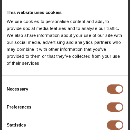
verheugd om onze aanwezigheid in Scandinavië uit te
breiden. Eerder dit jaar hebben we Jonas Helsner
This website uses cookies
aangenomen als onze Sales Director in Scandinavië. Deze
We use cookies to personalise content and ads, to
order in Zweden is een perfecte volgende stap in onze
provide social media features and to analyse our traffic.
expansiestrategie. We kijken ernaar uit om onze nieuwe
We also share information about your use of our site with
klant in een nieuw land te bedienen met onze
our social media, advertising and analytics partners who
revolutionaire Ebusco 3.0 en we kijken ernaar uit om de
may combine it with other information that you’ve
verwachte groei van zero emission bussen en
provided to them or that they’ve collected from your use
bijbehorende EV oplossingen in Zweden verder te
of their services.
ondersteunen.”
Consent
Necessary
Selection
Onderwerpen
Preferences
Award
ebusco news
Deel op
Statistics
Linkedin
Facebook
Twitter
WhatsApp