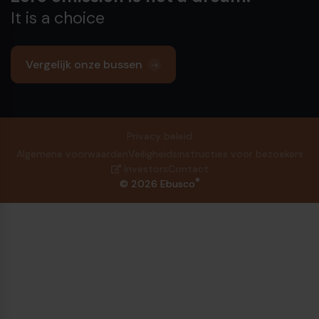
It is a choice
Vergelijk onze bussen
Privacy beleid
Algemene voorwaarden
Veiligheidsinstructies voor bezoekers
Investors
Contact
®
© 2026 Ebusco