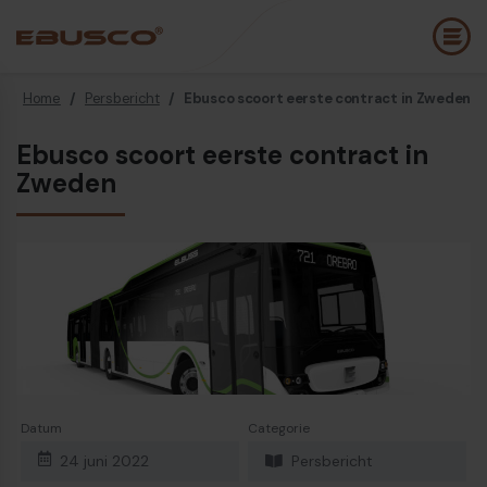
Home
/
Persbericht
/
Ebusco scoort eerste contract in Zweden
Back
(Over ons)
Ebusco scoort eerste contract in
Zweden
Bedrijfsprofiel
E
Visie en waarden
E
Duurzaamheid
E
Historie
B
Awards & Certificeringen
P
Team
A
Diesel bus euro VI
E
Datum
Categorie
24 juni 2022
Persbericht