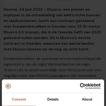
Deurne, 24 juni 2022 – Ebusco, een pionier en
koploper in de ontwikkeling van elektrische bussen
en laadsystemen, heeft een contract getekend
met Svealandstrafiken in Zweden voor 23 18-meter
Ebusco 3.0 bussen, die in de tweede helft van 2023
geleverd zullen worden. Dit is Ebusco’s eerste
contract in Zweden, waarmee het aantal landen
met Ebusco bussen op de weg op acht
komt.
€
Svealandstrafiken, de openbaarvervoermaatschappij die
eigendom is van de regio Västmanland en de regio
Örebro Län, is verantwoordelijk voor het busvervoer met
dagelijks meer dan 65.000 passagiers. Het merendeel
van de busdiensten wordt rechtstreeks door
Svealandstrafiken uitgevoerd, terwijl een minderheid
wordt verzorgd door onderaannemers.
Consent
Details
About
Peter Bijvelds, CEO van Ebusco licht toe:
“We zijn zeer