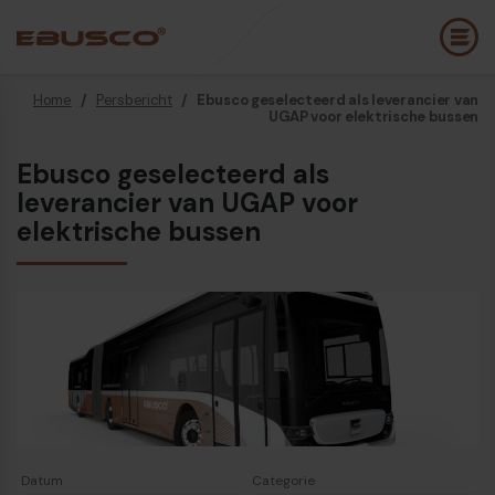
Home
/
Persbericht
/
Ebusco geselecteerd als leverancier van
Back
(Over ons)
UGAP voor elektrische bussen
Ebusco geselecteerd als
Bedrijfsprofiel
E
leverancier van UGAP voor
Visie en waarden
elektrische bussen
E
Duurzaamheid
E
Historie
B
Awards & Certificeringen
P
Team
A
Diesel bus euro VI
E
Datum
Categorie