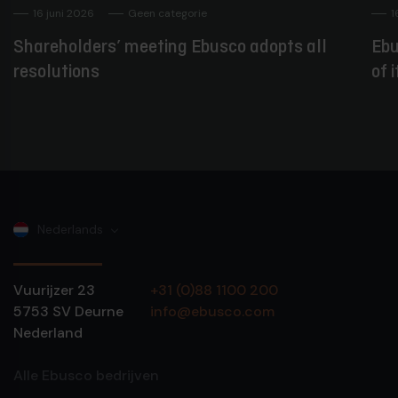
16 juni 2026
Geen categorie
1
Shareholders’ meeting Ebusco adopts all
Ebu
resolutions
of 
Nederlands
Vuurijzer 23
+31 (0)88 1100 200
5753 SV
Deurne
info@ebusco.com
Nederland
Alle Ebusco bedrijven