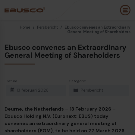
Home
/
Persbericht
/
Ebusco convenes an Extraordinary
Back
(Over ons)
General Meeting of Shareholders
Ebusco convenes an Extraordinary
Bedrijfsprofiel
E
General Meeting of Shareholders
Visie en waarden
E
Duurzaamheid
E
Datum
Categorie
Historie
B
13 februari 2026
Persbericht
Awards & Certificeringen
P
Team
A
Deurne, the Netherlands – 13 February 2026 –
Ebusco Holding N.V. (Euronext: EBUS) today
Diesel bus euro VI
E
convenes an extraordinary general meeting of
shareholders (EGM), to be held on 27 March 2026.