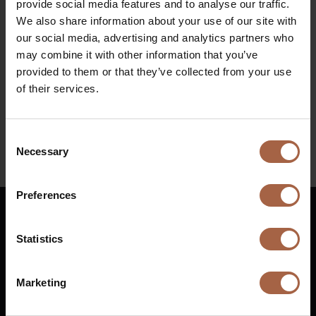
provide social media features and to analyse our traffic.
Odeonsplatz, Munich
We also share information about your use of our site with
Wanneer
our social media, advertising and analytics partners who
may combine it with other information that you’ve
5 September 2023 – 10 September 2023
provided to them or that they’ve collected from your use
of their services.
Voor meer informatie over dit event, ga naar
IAA
Consent
Necessary
Selection
Linkedin
Preferences
Nederlands
Statistics
€
Vuurijzer 23
+31 (0)88 1100 200
Marketing
5753 SV
Deurne
info@ebusco.com
Nederland