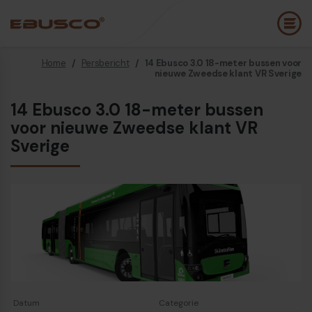
Home
/
Persbericht
/
14 Ebusco 3.0 18-meter bussen voor
Back
(Over ons)
nieuwe Zweedse klant VR Sverige
14 Ebusco 3.0 18-meter bussen
Bedrijfsprofiel
E
voor nieuwe Zweedse klant VR
Visie en waarden
Sverige
E
Duurzaamheid
E
Historie
B
Awards & Certificeringen
P
Team
A
Diesel bus euro VI
E
Datum
Categorie