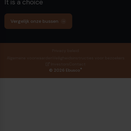
It is a choice
Vergelijk onze bussen
Privacy beleid
Algemene voorwaarden
Veiligheidsinstructies voor bezoekers
Investors
Contact
®
© 2026 Ebusco