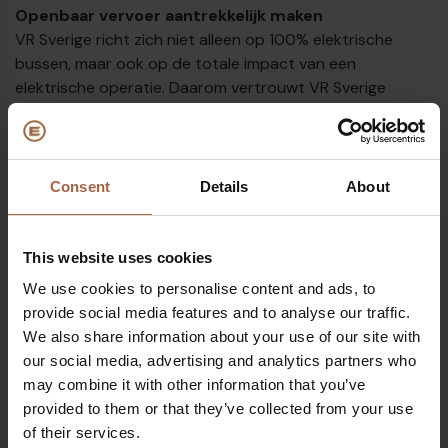
Openbaar vervoer aantrekkelijk maken
VR Sverige richt zich niet alleen op 100% elektrische
bussen, maar ook op de totale impact van een
elektrische operatie. Daarom vertrouwt VR Sverige
uitsluitend op groene, hernieuwbare energie om de
impact op het milieu te minimaliseren. De Ebusco 3.0 sluit
naadloos aan bij deze filosofie. Dankzij zijn lichtgewicht
ontwerp heeft de Ebusco 3.0 onlangs zijn revolutionaire
Consent
Details
About
lage energieverbruik laten zien, wat resulteert in een
aanzienlijke vermindering van de totale grondstoffen die
nodig zijn om een operatie uit te voeren.
This website uses cookies
We use cookies to personalise content and ads, to
Anders Frykman, Directeur van de Bus Divisie bij VR
provide social media features and to analyse our traffic.
Zweden
, licht toe: “
We zijn trots en blij te kunnen
We also share information about your use of our site with
aankondigen dat Ebusco de nieuwe leverancier van
our social media, advertising and analytics partners who
elektrische bussen aan Helsingborg wordt. Ze zijn, net als
may combine it with other information that you’ve
VR Zweden, gedreven door innovatie en we zijn ervan
provided to them or that they’ve collected from your use
overtuigd dat de Ebusco 3.0 een busmodel is dat zowel
of their services.
het comfort als kwaliteit van reizen zal verhogen.