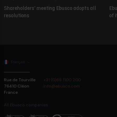
Shareholders’ meeting Ebusco adopts all
Ebu
resolutions
of 
Français
Rue de Tourville
+31 (0)88 1100 200
76410
Cléon
info@ebusco.com
France
All Ebusco companies