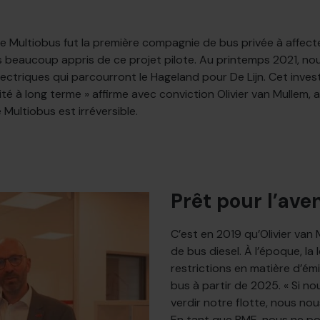
ise Multiobus fut la première compagnie de bus privée à affect
s beaucoup appris de ce projet pilote. Au printemps 2021, nou
lectriques qui parcourront le Hageland pour De Lijn. Cet inv
ité à long terme » affirme avec conviction Olivier van Mullem, 
 Multiobus est irréversible.
Prêt pour l’aven
C’est en 2019 qu’Olivier van 
de bus diesel. À l’époque, la
restrictions en matière d’ém
bus à partir de 2025. « Si n
verdir notre flotte, nous nou
En tant que PME, nous ne po