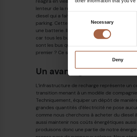
réagira en vieillissant reste une inconnue. Mu
other information that you’ve
lenteur de la recharge comme un problème pra
Consent
diesel qui a fait le plein attend aussi sageme
Necessary
Selection
parking. Cette période peut tout aussi bien ê
une batterie. Il s’agit essentiellement d’un déf
car tous les bus ne peuvent pas être branc
sont les bus qui partent plus tôt et qui doiv
premier ? Ce sera un exercice d’efficacité », e
Deny
Un avantage financier
L’infrastructure de recharge représente un c
transition menant à un modèle de compagnie
Techniquement, équiper un dépôt de manière
grandes quantités d’électricité ne pose aucu
comme nous cherchons à acheter du diesel à 
aussi maintenir nos coûts énergétiques aussi
produisons donc une partie de notre énergi
propre parc de panneaux solaires. Nous stoc