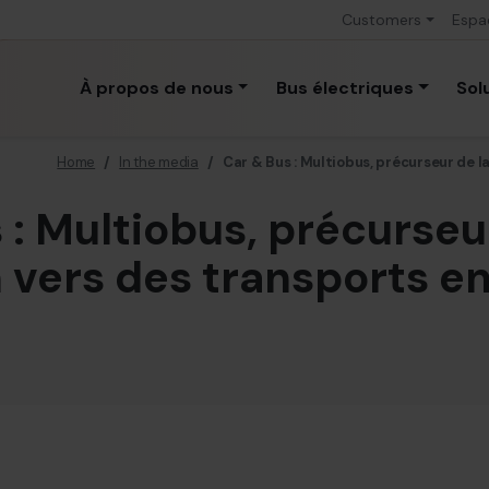
Customers
Espa
À propos de nous
Bus électriques
Sol
Home
/
In the media
/
Car & Bus : Multiobus, précurseur de 
 : Multiobus, précurseu
n vers des transports 