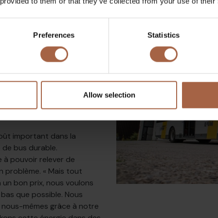
ltiobus ne considère pas la
 provided to them or that they’ve collected from your use of their
tique. « La nuit, un bus
nt douze heures sur le
Preferences
Statistics
tre utilisée pour recharger
i en matière de planification,
hés en même temps. Quels
ent donc être rechargés en
xplique Olivier van Mullem.
Allow selection
oût important dans la
 de bus durable.
 à pouvoir relever de
n problème. « Mais tout
un bon prix, nous voulons
 bas que possible. Nous
e nous-mêmes grâce à notre
kons cette énergie dans des