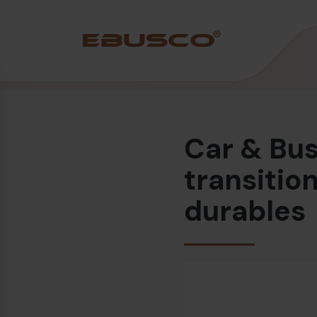
Back
(À propos de nous)
Car & Bus
Profil de l’entreprise
Vision et valeurs
transitio
Durabilité
durables
Chronologie
Récompenses et certifications
Équipe
Ebusco France