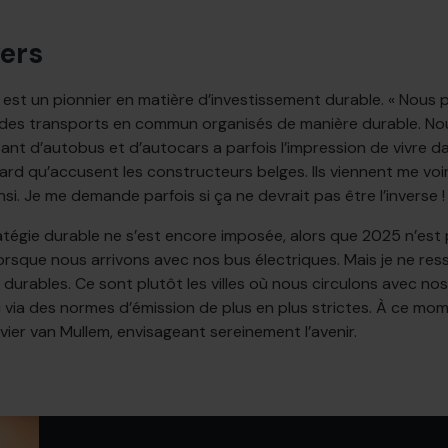
vers
s est un pionnier en matière d’investissement durable. « Nous 
nt des transports en commun organisés de manière durable. N
itant d’autobus et d’autocars a parfois l’impression de vivre
 retard qu’accusent les constructeurs belges. Ils viennent me
si. Je me demande parfois si ça ne devrait pas être l’inverse ! 
tégie durable ne s’est encore imposée, alors que 2025 n’est po
 lorsque nous arrivons avec nos bus électriques. Mais je ne r
 durables. Ce sont plutôt les villes où nous circulons avec no
i via des normes d’émission de plus en plus strictes. À ce mo
ivier van Mullem, envisageant sereinement l’avenir.