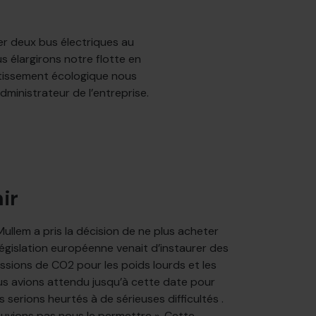
er deux bus électriques au
s élargirons notre flotte en
estissement écologique nous
administrateur de l’entreprise.
ir
Mullem a pris la décision de ne plus acheter
 législation européenne venait d’instaurer des
issions de CO2 pour les poids lourds et les
ous avions attendu jusqu’à cette date pour
s serions heurtés à de sérieuses difficultés .
uvions pas nous le permettre ». Cette