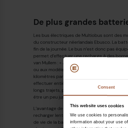
De plus grandes batteri
Les bus électriques de Multiobus sont des m
du constructeur néerlandais Ebusco. La batte
fin de la journée. Le bus n’est donc pas équi
permet d’effectuer une recharge à des bornes
van Mullem : « Je ne crois pas aux bornes de
ou aux modèles hybrides. Sur nos lignes, le
kilomètres par jour. Grâce à leurs grandes ba
effectuer entièrement leurs trajets dans le Hag
Consent
longs trajets, par exemple à Bruxelles, Anver
être un peu juste. »
This website uses cookies
L’avantage de ces grandes batteries, c’est q
recharger lentement la nuit à faible puissanc
We use cookies to personalis
de vie de la batterie. En effet, pour l’instant,
information about your use of