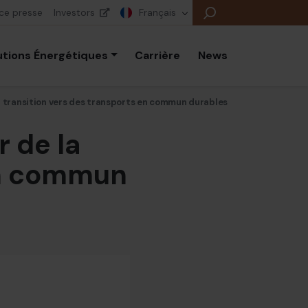
ce presse
Investors
Français
utions Énergétiques
Carrière
News
la transition vers des transports en commun durables
r de la
B
E
en commun
E
B
P
É
E