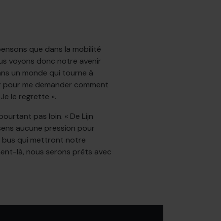
pensons que dans la mobilité
ous voyons donc notre avenir
 dans un monde qui tourne à
 voir pour me demander comment
Je le regrette ».
urtant pas loin. « De Lijn
essens aucune pression pour
s bus qui mettront notre
ment-là, nous serons prêts avec