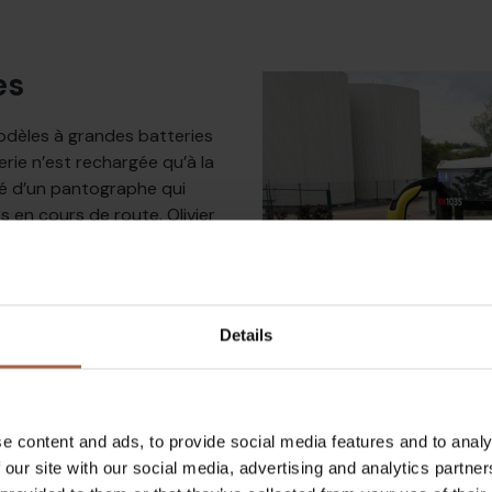
es
odèles à grandes batteries
rie n’est rechargée qu’à la
pé d’un pantographe qui
 en cours de route. Olivier
 recharge en cours de route
s bus parcourent 300 à 400
tteries, les bus peuvent
eland. Il n’y a que pour les
Details
s ou Gand, que c’est peut-
ue vous pouvez les
e. C’est mieux pour la durée
e content and ads, to provide social media features and to analy
 la manière dont la batterie
 our site with our social media, advertising and analytics partn