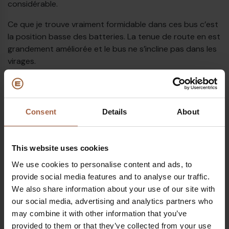
considérable.
Ce que je trouve vraiment formidable dans ces bus c’est
la position basse des batteries. La tenue de route en est
grandement améliorée et le bus ne s’incline pas dans les
virages.
Il faut aussi garder à l’esprit que si l’intérieur du bus est
incroyablement silencieux, l’extérieur l’est aussi.
Heureusement, une sonnette permet d’avertir les
Consent
Details
About
piétons de la présence du bus.
Selon moi, la sécurité du bus est encore renforcée par la
This website uses cookies
très grande hauteur des vitres. Même au niveau de la
porte, la vitre va jusqu’en bas. On a donc une vue très
We use cookies to personalise content and ads, to
€
dégagée, ce qui donne un sentiment de sécurité.
provide social media features and to analyse our traffic.
We also share information about your use of our site with
our social media, advertising and analytics partners who
may combine it with other information that you’ve
provided to them or that they’ve collected from your use