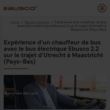
Home
/
Pas de catégorie
/
Expérience d’un chauffeur de bus
Back
(À propos de nous)
avec le bus électrique Ebusco 2.2 sur le trajet d’Utrecht à
Maastricht (Pays-Bas)
Profil de l’entreprise
B
Expérience d’un chauffeur de bus
avec le bus électrique Ebusco 2.2
Vision et valeurs
E
sur le trajet d’Utrecht à Maastricht
Durabilité
E
(Pays-Bas)
Chronologie
B
Récompenses et certifications
P
Équipe
É
Ebusco France
E
Diesel bus Euro VI