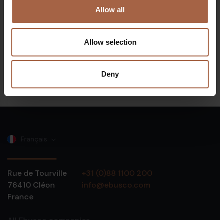
15 octobre 2019
Communiqué de presse
Allow all
Ebusco livrera 156 bus électriques à Transdev
Netherlands pour une valeur totale de 130 millions
d’euros
Allow selection
Deny
Français
Rue de Tourville
+31 (0)88 1100 200
76410
Cléon
info@ebusco.com
France