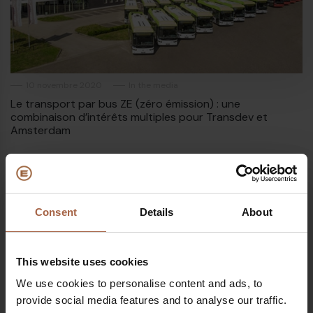
10 novembre 2020
In the media
Le transport par bus ZE (zéro émission) : une
combinaison d’intérêts multiples pour Transdev et
Amsterdam
Consent
Details
About
This website uses cookies
We use cookies to personalise content and ads, to
provide social media features and to analyse our traffic.
€