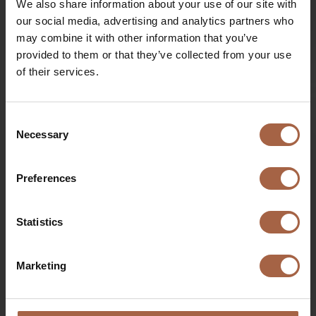
We also share information about your use of our site with
our social media, advertising and analytics partners who
may combine it with other information that you’ve
provided to them or that they’ve collected from your use
16 juillet 2020
Ebusco news
of their services.
Mirroreye et Cornereye vidéo
Consent
Necessary
Selection
Preferences
Statistics
€
Marketing