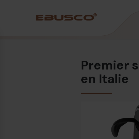
Back
(À propos de nous)
Premier 
Profil de l’entreprise
Vision et valeurs
en Italie
Durabilité
Chronologie
Récompenses et certifications
Équipe
Ebusco France