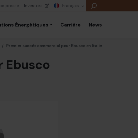
ce presse
Investors
Français
utions Énergétiques
Carrière
News
/
Premier succès commercial pour Ebusco en Italie
r Ebusco
B
E
E
B
P
É
E