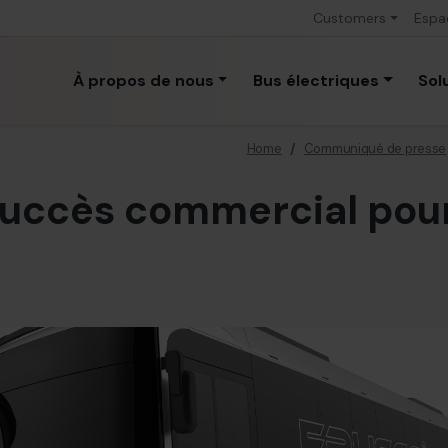
Customers
Espa
À propos de nous
Bus électriques
Sol
Home
/
Communiqué de presse
succès commercial pou