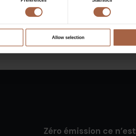
«
1
»
Allow selection
Zéro émission ce n’est