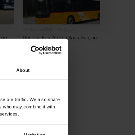
12 juillet 2019
Case
s de
Des bus PostAuto à Saas-Fee, en
as)
Suisse
About
se our traffic. We also share
ers who may combine it with
 services.
 pour
Marketing