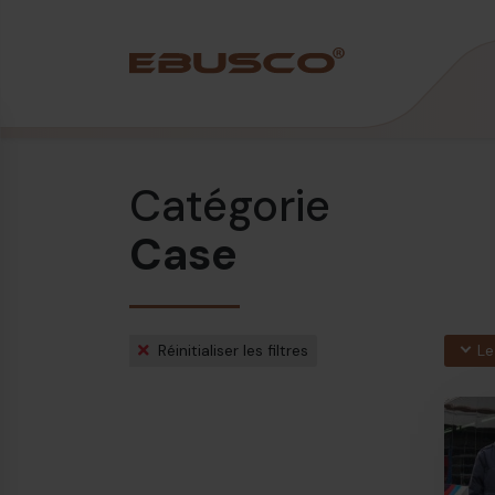
Back
(À propos de nous)
Catégorie
Profil de l’entreprise
Case
Vision et valeurs
Durabilité
Chronologie
Réinitialiser les filtres
Le
Récompenses et certifications
Équipe
Ebusco France