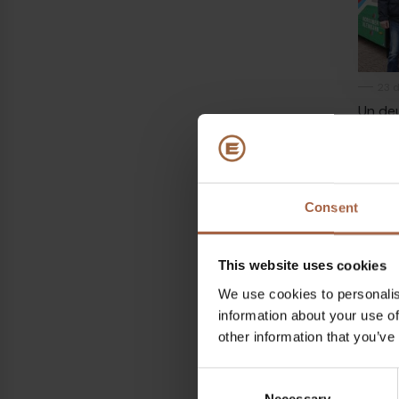
23 
Un de
électr
Borku
Consent
This website uses cookies
We use cookies to personalis
information about your use of
other information that you’ve
1 ma
Dordr
Consent
Necessary