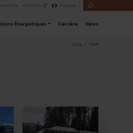
ce presse
Investors
Français
utions Énergétiques
Carrière
News
Home
/
Case
B
E
E
B
P
É
E