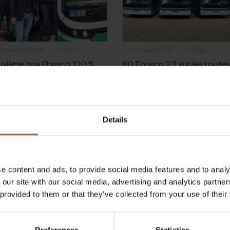
décembre 2019
Case
27 août 2019
Case
uxième bus Ebusco 100 %
60 Ebusco 2.2 sur les route
ique pour l’île allemande de
Groningue-Drenthe (Pays-B
m
dès décembre 2019
Details
e content and ads, to provide social media features and to analy
 our site with our social media, advertising and analytics partn
 provided to them or that they’ve collected from your use of their
i 2019
Case
5 septembre 2017
Case
echt, aux Pays-Bas
10 nouveaux bus électriques
Utrecht, aux Pays-Bas
Preferences
Statistics