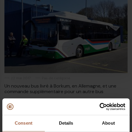
22 mai 2017
Pas de catégorie
Un nouveau bus livré à Borkum, en Allemagne, et une
commande supplémentaire pour un autre bus
Consent
Details
About