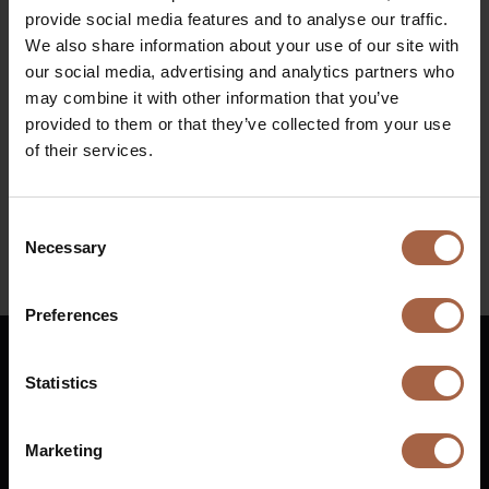
Station Berlin
provide social media features and to analyse our traffic.
We also share information about your use of our site with
Quand
our social media, advertising and analytics partners who
may combine it with other information that you’ve
4 septembre 2023 – 9 septembre 2023
provided to them or that they’ve collected from your use
Retrouvez toutes les informations concernant
of their services.
L’événement sur
Zukunft Nahverkehr
Consent
Necessary
Selection
LinkedIn
Preferences
Statistics
Français
Marketing
Rue de Tourville
+31 (0)88 1100 200
76410
Cléon
info@ebusco.com
€