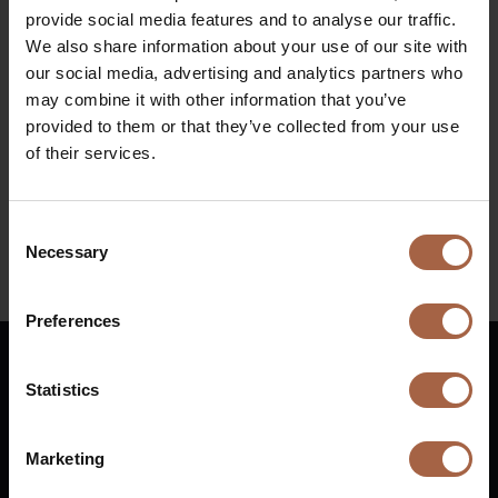
Fira Barcelona, Barcelona
provide social media features and to analyse our traffic.
We also share information about your use of our site with
Quand
our social media, advertising and analytics partners who
may combine it with other information that you’ve
4 Juin 2023 – 7 Juin 2023
provided to them or that they’ve collected from your use
Retrouvez toutes les informations concernant
of their services.
L’événement sur
UITP
Consent
Necessary
Selection
LinkedIn
Preferences
Statistics
Français
Marketing
Rue de Tourville
+31 (0)88 1100 200
76410
Cléon
info@ebusco.com
€